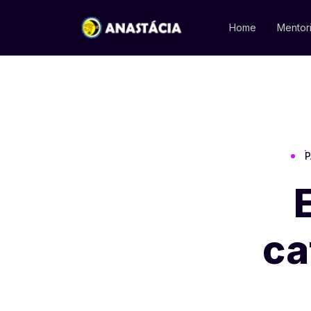
Home
Mentor
P
ca