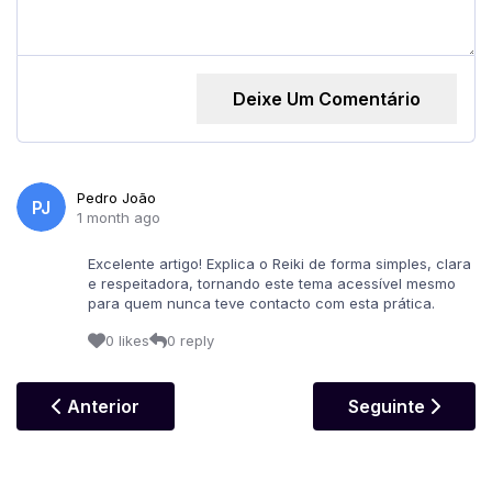
Deixe Um Comentário
Pedro João
PJ
1 month ago
Excelente artigo! Explica o Reiki de forma simples, clara
e respeitadora, tornando este tema acessível mesmo
para quem nunca teve contacto com esta prática.
0 likes
0 reply
Artigo Anterior: O Despertar Da Criança Interior E
Artigo Seguinte
Anterior
Seguinte