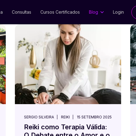
ia
Consultas
Cursos Certificados
Blog
Login
SERGIO SILVEIRA
REIKI
15 SETEMBRO 2025
Reiki como Terapia Válida:
O Debate entre o Amor e o