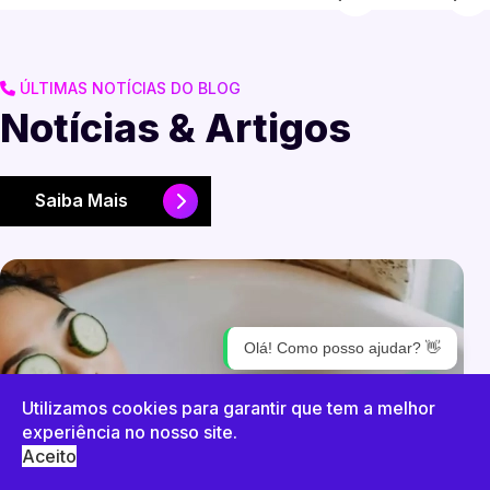
ÚLTIMAS NOTÍCIAS DO BLOG
Notícias & Artigos
Saiba Mais
Olá! Como posso ajudar? 👋
1
Utilizamos cookies para garantir que tem a melhor
experiência no nosso site.
Aceito