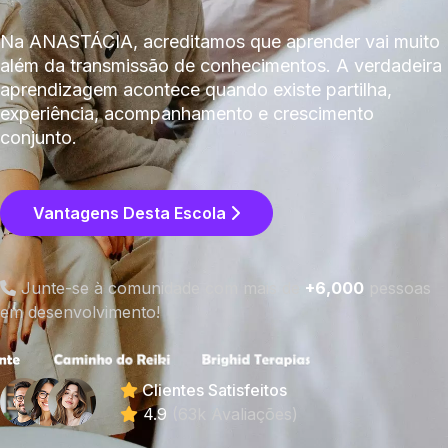
Na ANASTÁCIA, acreditamos que aprender vai muito
além da transmissão de conhecimentos. A verdadeira
aprendizagem acontece quando existe partilha,
experiência, acompanhamento e crescimento
conjunto.
Vantagens Desta Escola
Junte-se à comunidade com mais de
+6,000
pessoas
em desenvolvimento!
Clientes Satisfeitos
4.9
(63k Avaliações)