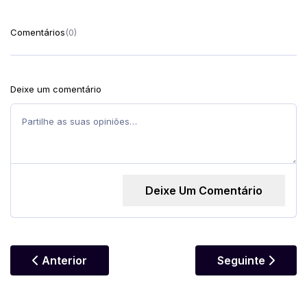
Comentários
(0)
Deixe um comentário
Deixe Um Comentário
Artigo Anterior: Iyawó: A Jornada Do Iniciado Na S
Artigo Seguinte:
Anterior
Seguinte