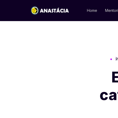
Home
Mentor
P
ca