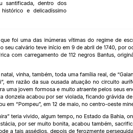
 santificada, dentro dos
istórico e delicadíssimo
que foi uma das inúmeras vítimas do regime de escr
 o seu calvário teve início em 9 de abril de 1740, po
frica com carregamento de 112 negros Bantus, origi
natal, vinha, também, toda uma família real, de “Gala
”, em razão da sua ousada atuação no circuito auríf
ra uma jovem formosa e muito atraente pelos seus enc
esta donzela acabou por ser violada, ficando grávida 
ficou em “Pompeu”, em 12 de maio, no centro-oeste mine
a” teria vivido, algum tempo, no Estado da Bahia, ond
stácia, por ser muito bonita, acabou também, sacrific
de a tais assédios, depois de ferozmente perseguida 