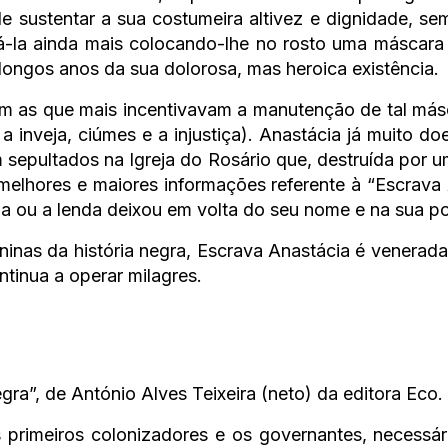
e sustentar a sua costumeira altivez e dignidade, se
la ainda mais colocando-lhe no rosto uma máscara de
longos anos da sua dolorosa, mas heroica existência.
am as que mais incentivavam a manutenção de tal más
 inveja, ciúmes e a injustiça). Anastácia já muito do
m sepultados na Igreja do Rosário que, destruída por 
lhores e maiores informações referente à “Escrava 
ria ou a lenda deixou em volta do seu nome e na sua p
inas da história negra, Escrava Anastácia é venerada
tinua a operar milagres.
egra”, de António Alves Teixeira (neto) da editora Eco.
 primeiros colonizadores e os governantes, necessár