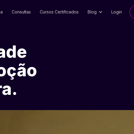
ia
Consultas
Cursos Certificados
Blog
Login
ade
voção
ra.