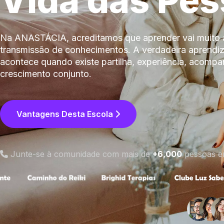
Vida das Pe
Na ANASTÁCIA, acreditamos que aprender vai muito 
transmissão de conhecimentos. A verdadeira aprend
acontece quando existe partilha, experiência, acomp
crescimento conjunto.
Vantagens Desta Escola
Junte-se à comunidade com mais de
+6,000
pessoas e