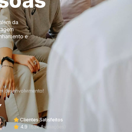
ssoas
além da
izagem
anhamento e
m desenvolvimento!
Clientes Satisfeitos
4.9
(63k Avaliações)